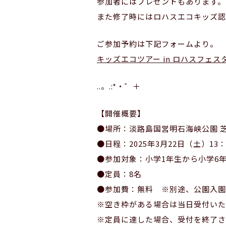
参加者にはプレゼントもあります。
また修了時にはロハスエコキッズ認
ご参加予約は下記フォームより。
キッズエコツアー in ロハスフェス
..。.:*・゜＋
【開催概要】
●場所：淡路島国営明石海峡公園 
●日程：2025年3月22日（土）13：
●参加対象：小学1年生から小学6
●定員：8名
●参加費：無料 ※別途、公園入園
※空き枠がある場合は当日受付いた
※定員に達した場合、受付を終了さ