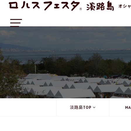
オシ
淡路島TOP
MA