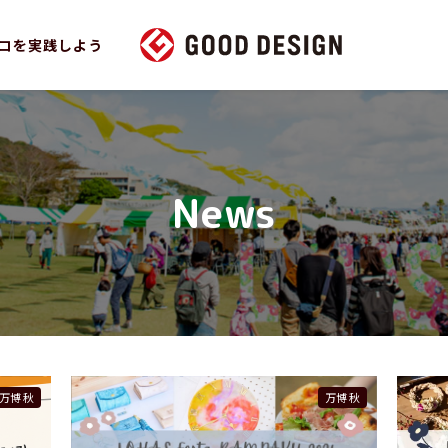
コを実践しよう
News
万博 秋
万博 秋