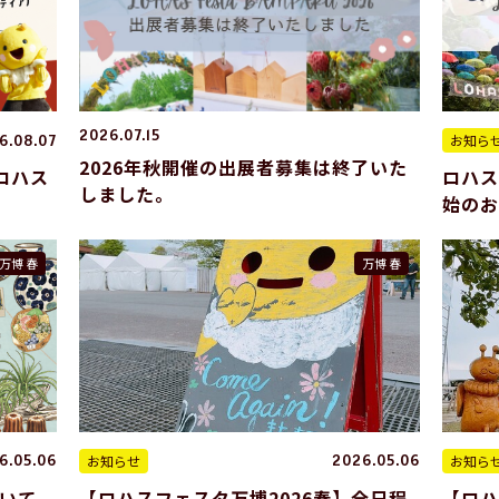
2026.07.15
お知ら
6.08.07
2026年秋開催の出展者募集は終了いた
ロハス
ロハス
しました。
始の
万博 春
万博 春
お知らせ
お知ら
6.05.06
2026.05.06
いて
【ロハスフェスタ万博2026春】全日程
【ロハ